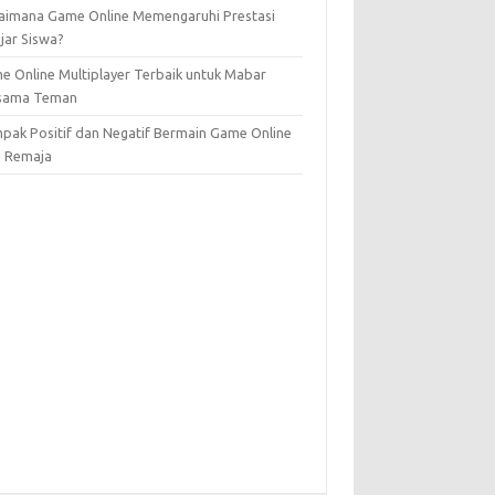
aimana Game Online Memengaruhi Prestasi
jar Siswa?
e Online Multiplayer Terbaik untuk Mabar
sama Teman
pak Positif dan Negatif Bermain Game Online
i Remaja