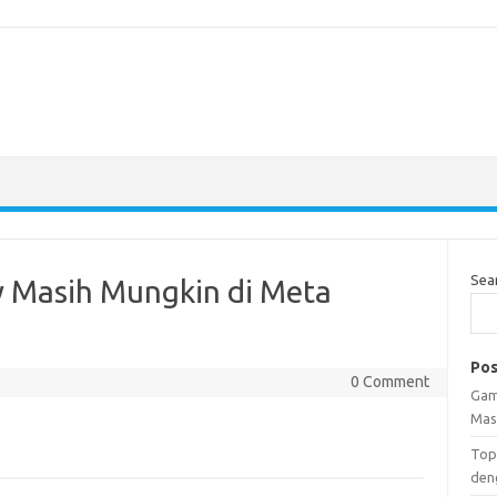
Sea
y Masih Mungkin di Meta
Pos
0 Comment
Gam
Mas
Top
den