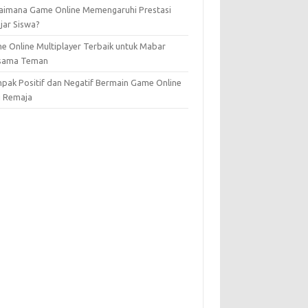
aimana Game Online Memengaruhi Prestasi
jar Siswa?
e Online Multiplayer Terbaik untuk Mabar
sama Teman
pak Positif dan Negatif Bermain Game Online
i Remaja