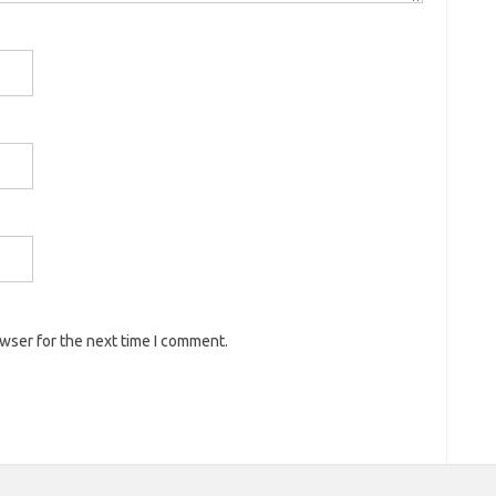
owser for the next time I comment.