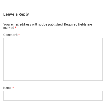
Leave a Reply
Your email address will not be published.
Required fields are
marked
*
Comment
*
Name
*