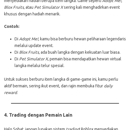
menyediakan hadiah berupa item langka. Game seperti
Adopt Me!
,
Blox Fruits
, atau
Pet Simulator X
sering kali menghadirkan event
khusus dengan hadiah menarik.
Contoh:
Di
Adopt Me!
, kamu bisa berburu hewan peliharaan legendaris
melalui update event.
Di
Blox Fruits
, ada buah langka dengan kekuatan luar biasa.
Di
Pet Simulator X
, pemain bisa mendapatkan hewan virtual
langka melalui telur spesial.
Untuk sukses berburu item langka di game-game ini, kamu perlu
aktif bermain, sering ikut event, dan rajin membuka fitur
daily
reward
.
4.
Trading dengan Pemain Lain
Halo Sobat, jangan lupakan sistem
trading
! Roblox menyediakan