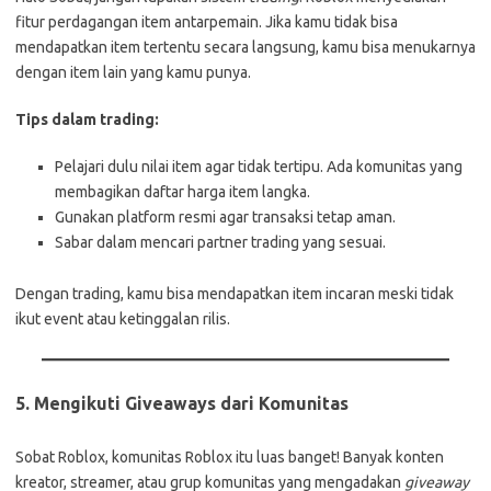
fitur perdagangan item antarpemain. Jika kamu tidak bisa
mendapatkan item tertentu secara langsung, kamu bisa menukarnya
dengan item lain yang kamu punya.
Tips dalam trading:
Pelajari dulu nilai item agar tidak tertipu. Ada komunitas yang
membagikan daftar harga item langka.
Gunakan platform resmi agar transaksi tetap aman.
Sabar dalam mencari partner trading yang sesuai.
Dengan trading, kamu bisa mendapatkan item incaran meski tidak
ikut event atau ketinggalan rilis.
5.
Mengikuti Giveaways dari Komunitas
Sobat Roblox, komunitas Roblox itu luas banget! Banyak konten
kreator, streamer, atau grup komunitas yang mengadakan
giveaway