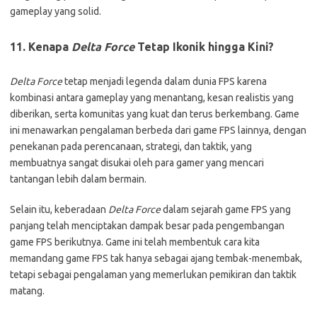
gameplay yang solid.
11.
Kenapa
Delta Force
Tetap Ikonik hingga Kini?
Delta Force
tetap menjadi legenda dalam dunia FPS karena
kombinasi antara gameplay yang menantang, kesan realistis yang
diberikan, serta komunitas yang kuat dan terus berkembang. Game
ini menawarkan pengalaman berbeda dari game FPS lainnya, dengan
penekanan pada perencanaan, strategi, dan taktik, yang
membuatnya sangat disukai oleh para gamer yang mencari
tantangan lebih dalam bermain.
Selain itu, keberadaan
Delta Force
dalam sejarah game FPS yang
panjang telah menciptakan dampak besar pada pengembangan
game FPS berikutnya. Game ini telah membentuk cara kita
memandang game FPS tak hanya sebagai ajang tembak-menembak,
tetapi sebagai pengalaman yang memerlukan pemikiran dan taktik
matang.