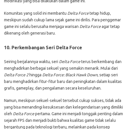
modifikasi yang bisa dilakukan dalam game ini.
Komunitas yang solid ini membantu
Delta Force
tetap hidup,
meskipun sudah cukup lama sejak game ini dirilis. Para penggemar
game ini selalu berusaha menjaga warisan
Delta Force
agar tetap
dikenang oleh generasi baru.
10.
Perkembangan Seri Delta Force
Seiring berjalannya waktu, seri
Delta Force
terus berkembang dan
menghadirkan berbagai sekuel yang semakin menarik. Mulai dari
Delta Force 2
hingga
Delta Force: Black Hawk Down
, setiap seri
baru menghadirkan fitur-fitur baru dan peningkatan dalam kualitas
grafis, gameplay, dan pengalaman secara keseluruhan.
Namun, meskipun sekuel-sekuel tersebut cukup sukses, tidak ada
yang bisa menandingi kesuksesan dan kelegendarisan yang dimiliki
oleh
Delta Force
pertama. Game ini menjadi tonggak penting dalam
sejarah FPS dan menjadi bukti bahwa kualitas game tidak selalu
bergantung pada teknologi terbaru, melainkan pada konsep