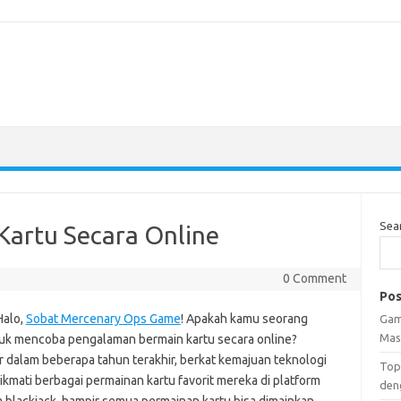
Sea
artu Secara Online
0 Comment
Pos
Halo,
Sobat Mercenary Ops Game
! Apakah kamu seorang
Gam
Mas
tuk mencoba pengalaman bermain kartu secara online?
r dalam beberapa tahun terakhir, berkat kemajuan teknologi
Top
ati berbagai permainan kartu favorit mereka di platform
den