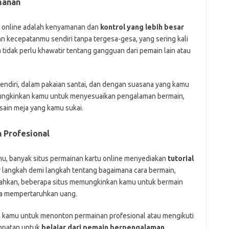
manan
a online adalah kenyamanan dan
kontrol yang lebih besar
 kecepatanmu sendiri tanpa tergesa-gesa, yang sering kali
ga tidak perlu khawatir tentang gangguan dari pemain lain atau
ndiri, dalam pakaian santai, dan dengan suasana yang kamu
emungkinkan kamu untuk menyesuaikan pengalaman bermain,
sain meja yang kamu sukai.
n Profesional
mu, banyak situs permainan kartu online menyediakan
tutorial
r langkah demi langkah tentang bagaimana cara bermain,
 Bahkan, beberapa situs memungkinkan kamu untuk bermain
npa mempertaruhkan uang.
n kamu untuk menonton permainan profesional atau mengikuti
mpatan untuk
belajar dari pemain berpengalaman
.