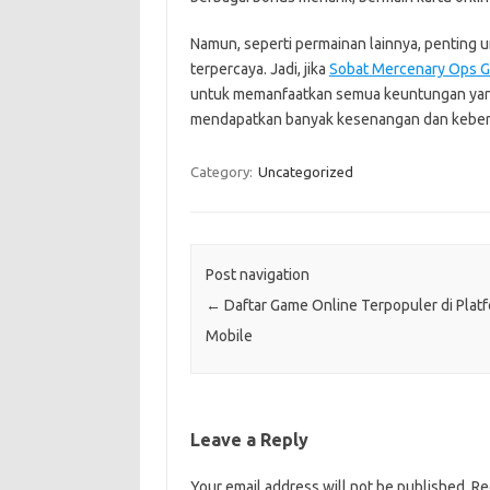
Namun, seperti permainan lainnya, penting 
terpercaya. Jadi, jika
Sobat Mercenary Ops 
untuk memanfaatkan semua keuntungan yang
mendapatkan banyak kesenangan dan kebe
Category:
Uncategorized
Post navigation
←
Daftar Game Online Terpopuler di Plat
Mobile
Leave a Reply
Your email address will not be published.
Re