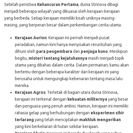
Setelah peristiwa
Kehancuran Pertama
, dunia Strinova dibagi
menjadi beberapa wilayah yang dikuasai oleh kerajaan-kerajaan
yang berbeda. Setiap kerajaan memiliki kisah uniknya masing-
masing, yang berperan besar dalam perkembangan cerita utama.
Kerajaan Aurion
: Kerajaan ini pernah menjadi pusat
peradaban, namun kini hanya menyisakan reruntuhan yang
dihuni oleh
para pengembara
dan
penjaga kuno
. Meskipun
begitu,
misteri tentang kejatuhannya
masih menjadi topik
utama yang dibahas dalam cerita. Dalam permainan, kamu akan
bertemu dengan beberapa karakter dari kerajaan ini yang
berusaha untuk mengungkap kebenaran tentang masa lalu
mereka.
Kerajaan Agros
: Terletak di bagian utara dunia Strinova,
kerajaan ini terkenal dengan
kekuatan militernya
yang besar
dan penguasa yang penuh ambisi. Namun, kerajaan ini memiliki
rahasia gelap yang berhubungan dengan
eksperimen sihir
terlarang
yang telah menciptakan
makhluk mengerikan
yang kini berkeliaran di hutan sekitar kerajaan.