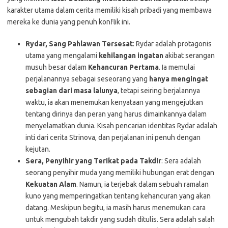
karakter utama dalam cerita memiliki kisah pribadi yang membawa
mereka ke dunia yang penuh konflik ini.
Rydar, Sang Pahlawan Tersesat
: Rydar adalah protagonis
utama yang mengalami
kehilangan ingatan
akibat serangan
musuh besar dalam
Kehancuran Pertama
. Ia memulai
perjalanannya sebagai seseorang yang
hanya mengingat
sebagian dari masa lalunya
, tetapi seiring berjalannya
waktu, ia akan menemukan kenyataan yang mengejutkan
tentang dirinya dan peran yang harus dimainkannya dalam
menyelamatkan dunia. Kisah pencarian identitas Rydar adalah
inti dari cerita Strinova, dan perjalanan ini penuh dengan
kejutan.
Sera, Penyihir yang Terikat pada Takdir
: Sera adalah
seorang penyihir muda yang memiliki hubungan erat dengan
Kekuatan Alam
. Namun, ia terjebak dalam sebuah ramalan
kuno yang memperingatkan tentang kehancuran yang akan
datang. Meskipun begitu, ia masih harus menemukan cara
untuk mengubah takdir yang sudah ditulis. Sera adalah salah