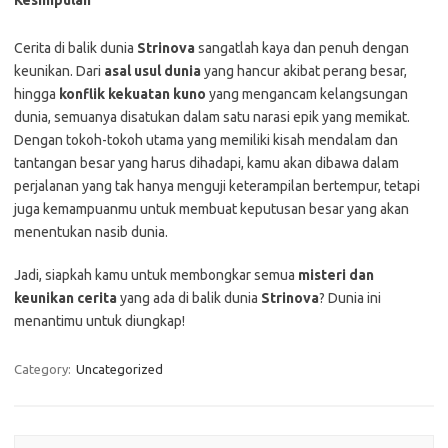
Kesimpulan
Cerita di balik dunia
Strinova
sangatlah kaya dan penuh dengan
keunikan. Dari
asal usul dunia
yang hancur akibat perang besar,
hingga
konflik kekuatan kuno
yang mengancam kelangsungan
dunia, semuanya disatukan dalam satu narasi epik yang memikat.
Dengan tokoh-tokoh utama yang memiliki kisah mendalam dan
tantangan besar yang harus dihadapi, kamu akan dibawa dalam
perjalanan yang tak hanya menguji keterampilan bertempur, tetapi
juga kemampuanmu untuk membuat keputusan besar yang akan
menentukan nasib dunia.
Jadi, siapkah kamu untuk membongkar semua
misteri dan
keunikan cerita
yang ada di balik dunia
Strinova
? Dunia ini
menantimu untuk diungkap!
Category:
Uncategorized