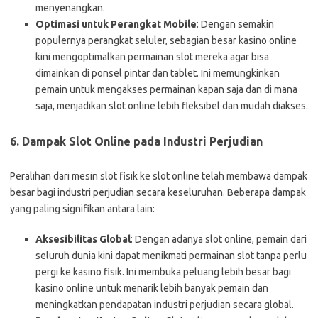
menyenangkan.
Optimasi untuk Perangkat Mobile
: Dengan semakin
populernya perangkat seluler, sebagian besar kasino online
kini mengoptimalkan permainan slot mereka agar bisa
dimainkan di ponsel pintar dan tablet. Ini memungkinkan
pemain untuk mengakses permainan kapan saja dan di mana
saja, menjadikan slot online lebih fleksibel dan mudah diakses.
6.
Dampak Slot Online pada Industri Perjudian
Peralihan dari mesin slot fisik ke slot online telah membawa dampak
besar bagi industri perjudian secara keseluruhan. Beberapa dampak
yang paling signifikan antara lain:
Aksesibilitas Global
: Dengan adanya slot online, pemain dari
seluruh dunia kini dapat menikmati permainan slot tanpa perlu
pergi ke kasino fisik. Ini membuka peluang lebih besar bagi
kasino online untuk menarik lebih banyak pemain dan
meningkatkan pendapatan industri perjudian secara global.