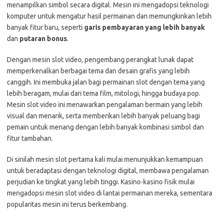
menampilkan simbol secara digital. Mesin ini mengadopsi teknologi
komputer untuk mengatur hasil permainan dan memungkinkan lebih
banyak fitur baru, seperti
garis pembayaran yang lebih banyak
dan
putaran bonus
.
Dengan mesin slot video, pengembang perangkat lunak dapat
memperkenalkan berbagai tema dan desain grafis yang lebih
canggih. Ini membuka jalan bagi permainan slot dengan tema yang
lebih beragam, mulai dari tema film, mitologi, hingga budaya pop.
Mesin slot video ini menawarkan pengalaman bermain yang lebih
visual dan menarik, serta memberikan lebih banyak peluang bagi
pemain untuk menang dengan lebih banyak kombinasi simbol dan
fitur tambahan.
Di sinilah mesin slot pertama kali mulai menunjukkan kemampuan
untuk beradaptasi dengan teknologi digital, membawa pengalaman
perjudian ke tingkat yang lebih tinggi. Kasino-kasino fisik mulai
mengadopsi mesin slot video di lantai permainan mereka, sementara
popularitas mesin ini terus berkembang.