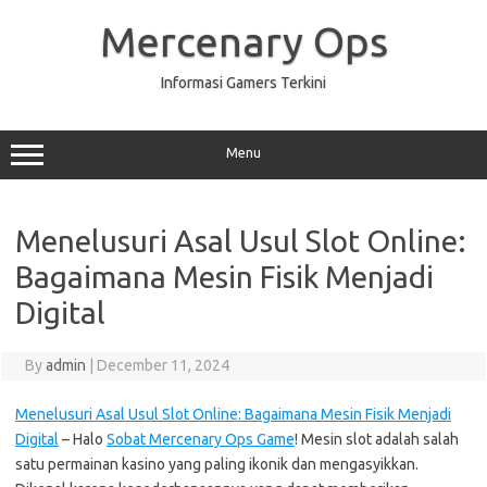
Skip
to
Mercenary Ops
content
Informasi Gamers Terkini
Menu
Menelusuri Asal Usul Slot Online:
Bagaimana Mesin Fisik Menjadi
Digital
By
admin
|
December 11, 2024
Menelusuri Asal Usul Slot Online: Bagaimana Mesin Fisik Menjadi
Digital
– Halo
Sobat Mercenary Ops Game
! Mesin slot adalah salah
satu permainan kasino yang paling ikonik dan mengasyikkan.