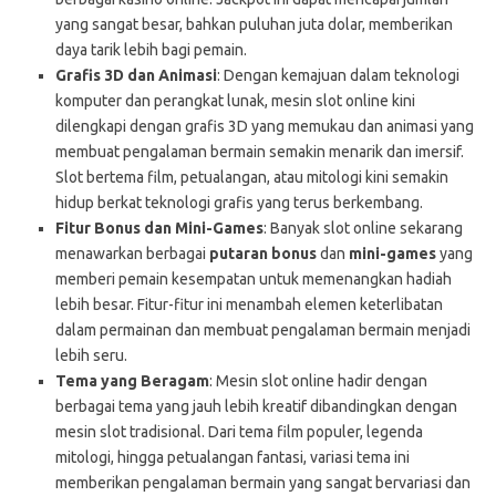
yang sangat besar, bahkan puluhan juta dolar, memberikan
daya tarik lebih bagi pemain.
Grafis 3D dan Animasi
: Dengan kemajuan dalam teknologi
komputer dan perangkat lunak, mesin slot online kini
dilengkapi dengan grafis 3D yang memukau dan animasi yang
membuat pengalaman bermain semakin menarik dan imersif.
Slot bertema film, petualangan, atau mitologi kini semakin
hidup berkat teknologi grafis yang terus berkembang.
Fitur Bonus dan Mini-Games
: Banyak slot online sekarang
menawarkan berbagai
putaran bonus
dan
mini-games
yang
memberi pemain kesempatan untuk memenangkan hadiah
lebih besar. Fitur-fitur ini menambah elemen keterlibatan
dalam permainan dan membuat pengalaman bermain menjadi
lebih seru.
Tema yang Beragam
: Mesin slot online hadir dengan
berbagai tema yang jauh lebih kreatif dibandingkan dengan
mesin slot tradisional. Dari tema film populer, legenda
mitologi, hingga petualangan fantasi, variasi tema ini
memberikan pengalaman bermain yang sangat bervariasi dan