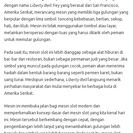
dengan nama
Liberty Bell
. Fey yang berasal dari San Francisco,
Amerika Serikat, merancang mesin yang memiliki tiga gulungan yang
berputar dengan lima simbol: lonceng kebebasan, berlian, sekop,
hati, dan klub. Mesin ini tidak menggunakan tombol atau layar,
melainkan beroperasi dengan tuas yang harus ditarik oleh pemain
untuk memutar gulungan.
Pada saat itu, mesin slot ini lebih dianggap sebagai alat hiburan di
bar-bar dan restoran, bukan sebagai permainan judi yang besar. Jika
simbol yang muncul pada gulungan cocok, pemain akan menerima
hadiah dalam bentuk barang-barang seperti permen karet, bukan
uang tunai. Meskipun sederhana,
Liberty Bell
langsung menarik
perhatian masyarakat dan mulai menyebar ke berbagai kota di
Amerika Serikat.
Mesin ini membuka jalan bagi mesin slot modern dan
memperkenalkan konsep dasar dari mesin slot yang kita kenal hari
ini. Mesin tersebut berkembang dengan cepat, dengan
pengembangan lebih lanjut yang menambahkan gulungan lebih