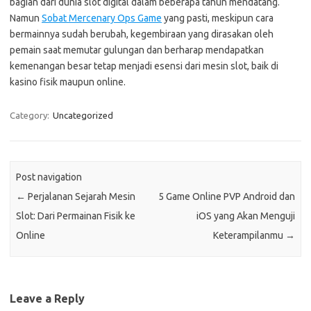
bagian dari dunia slot digital dalam beberapa tahun mendatang.
Namun
Sobat Mercenary Ops Game
yang pasti, meskipun cara
bermainnya sudah berubah, kegembiraan yang dirasakan oleh
pemain saat memutar gulungan dan berharap mendapatkan
kemenangan besar tetap menjadi esensi dari mesin slot, baik di
kasino fisik maupun online.
Category:
Uncategorized
Post navigation
←
Perjalanan Sejarah Mesin
5 Game Online PVP Android dan
Slot: Dari Permainan Fisik ke
iOS yang Akan Menguji
Online
Keterampilanmu
→
Leave a Reply