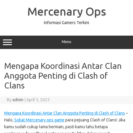
Skip
to
Mercenary Ops
content
Informasi Gamers Terkini
Menu
Mengapa Koordinasi Antar Clan
Anggota Penting di Clash of
Clans
By
admin
|
April 3, 2025
Mengapa Koordinasi Antar Clan Anggota Penting di Clash of Clans
–
Halo,
Sobat Mercenary ops game
para pejuang Clash of Clans! Jika
kamu sudah cukup lama bermain, pasti kamu tahu betapa