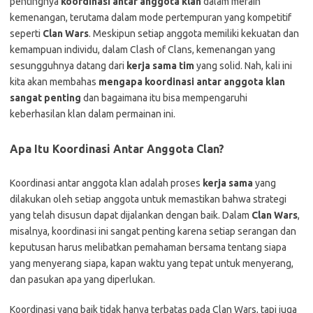
pentingnya
koordinasi antar anggota klan
dalam meraih
kemenangan, terutama dalam mode pertempuran yang kompetitif
seperti
Clan Wars
. Meskipun setiap anggota memiliki kekuatan dan
kemampuan individu, dalam Clash of Clans, kemenangan yang
sesungguhnya datang dari
kerja sama tim
yang solid. Nah, kali ini
kita akan membahas
mengapa koordinasi antar anggota klan
sangat penting
dan bagaimana itu bisa mempengaruhi
keberhasilan klan dalam permainan ini.
Apa Itu Koordinasi Antar Anggota Clan?
Koordinasi antar anggota klan adalah proses
kerja sama
yang
dilakukan oleh setiap anggota untuk memastikan bahwa strategi
yang telah disusun dapat dijalankan dengan baik. Dalam
Clan Wars
,
misalnya, koordinasi ini sangat penting karena setiap serangan dan
keputusan harus melibatkan pemahaman bersama tentang siapa
yang menyerang siapa, kapan waktu yang tepat untuk menyerang,
dan pasukan apa yang diperlukan.
Koordinasi yang baik tidak hanya terbatas pada Clan Wars, tapi juga