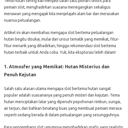
Tema hutan sering kali menjadi salah satu pilihan favorit para
pemain slot, menghadirkan suasana menegangkan sekaligus
menawan yang mengajak kita menjelajahi alam liar dan merasakan
nuansa petualangan.
Artikel ini akan membahas mengapa slot bertema petualangan
hutan begitu disukai, mulai dari unsur tematik yang memikat, fitur-
fitur menarik yang dihadirkan, hingga rekomendasi slot bertema
hutan terbaik untuk Anda coba. Yuk, kita eksplorasi lebih dalam!
1. Atmosfer yang Memikat: Hutan Misterius dan
Penuh Kejutan
Salah satu alasan utama mengapa slot bertema hutan sangat
populer adalah suasananya yang penuh misteri dan kejutan. Tema
hutan menciptakan latar yang dipenuhi pepohonan rimbun, sungai,
air terjun, dan bahkan binatang buas yang membuat pemain merasa
seperti sedang berada di dalam petualangan yang sesungguhnya.
Para pengembang slot umumnya menghadirkan grafis yang realistis