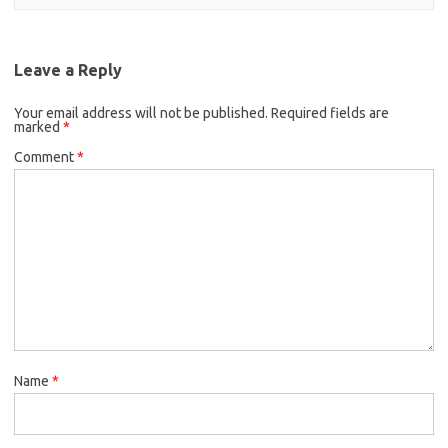
Leave a Reply
Your email address will not be published.
Required fields are
marked
*
Comment
*
Name
*