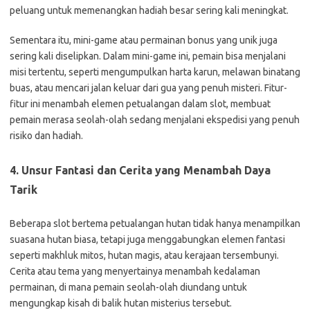
peluang untuk memenangkan hadiah besar sering kali meningkat.
Sementara itu, mini-game atau permainan bonus yang unik juga
sering kali diselipkan. Dalam mini-game ini, pemain bisa menjalani
misi tertentu, seperti mengumpulkan harta karun, melawan binatang
buas, atau mencari jalan keluar dari gua yang penuh misteri. Fitur-
fitur ini menambah elemen petualangan dalam slot, membuat
pemain merasa seolah-olah sedang menjalani ekspedisi yang penuh
risiko dan hadiah.
4. Unsur Fantasi dan Cerita yang Menambah Daya
Tarik
Beberapa slot bertema petualangan hutan tidak hanya menampilkan
suasana hutan biasa, tetapi juga menggabungkan elemen fantasi
seperti makhluk mitos, hutan magis, atau kerajaan tersembunyi.
Cerita atau tema yang menyertainya menambah kedalaman
permainan, di mana pemain seolah-olah diundang untuk
mengungkap kisah di balik hutan misterius tersebut.