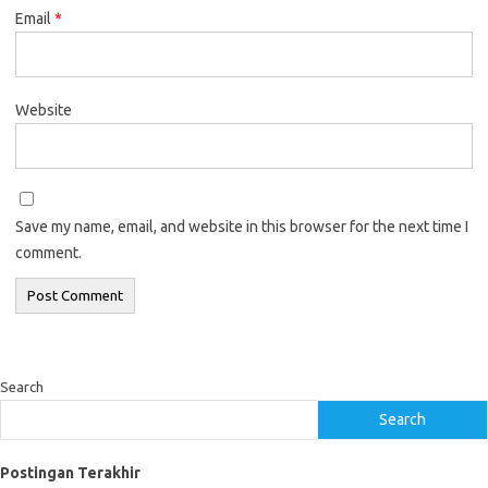
Email
*
Website
Save my name, email, and website in this browser for the next time I
comment.
Search
Search
Postingan Terakhir