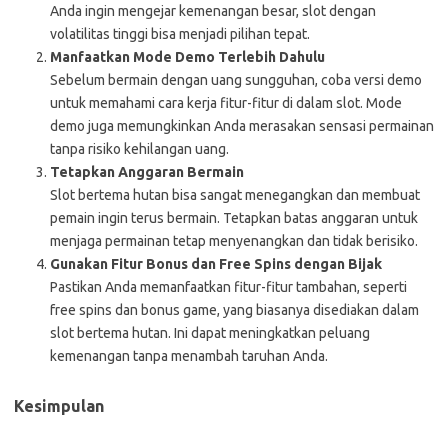
Anda ingin mengejar kemenangan besar, slot dengan
volatilitas tinggi bisa menjadi pilihan tepat.
Manfaatkan Mode Demo Terlebih Dahulu
Sebelum bermain dengan uang sungguhan, coba versi demo
untuk memahami cara kerja fitur-fitur di dalam slot. Mode
demo juga memungkinkan Anda merasakan sensasi permainan
tanpa risiko kehilangan uang.
Tetapkan Anggaran Bermain
Slot bertema hutan bisa sangat menegangkan dan membuat
pemain ingin terus bermain. Tetapkan batas anggaran untuk
menjaga permainan tetap menyenangkan dan tidak berisiko.
Gunakan Fitur Bonus dan Free Spins dengan Bijak
Pastikan Anda memanfaatkan fitur-fitur tambahan, seperti
free spins dan bonus game, yang biasanya disediakan dalam
slot bertema hutan. Ini dapat meningkatkan peluang
kemenangan tanpa menambah taruhan Anda.
Kesimpulan