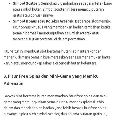
Simbol Scatter:
Seringkali digambarkan sebagai artefak kuno
atau simbol hutan, simbol scatter ini bisa memicu putaran
gratis atau bonus lainnya.
Simbol Bonus atau Koleksi Artefak:
Beberapa slot memiliki
fitur bonus khusus yang memberikan hadiah tambahan ketika
pemain berhasil mengumpulkan sejumlah artefak atau
mencapai tujuan tertentu di dalam permainan.
Fitur-fitur ini membuat slot bertema hutan lebih interaktif dan
menarik, di mana pemain bisa merasakan sensasi menemukan harta
karun atau mengungkap rahasia di tengah hutan belantara.
3. Fitur Free Spins dan Mini-Game yang Memicu
Adrenalin
Banyak slot bertema hutan menawarkan fitur free spins dan mini-
game yang memungkinkan pemain untuk mengeksplorasi lebih
dalam dan mendapatkan hadiah yang lebih besar. Fitur free spins
biasanya dipicu oleh simbol scatter, dan selama putaran gratis ini,