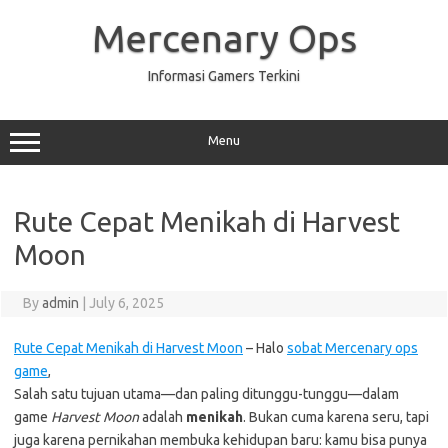
Skip
to
Mercenary Ops
content
Informasi Gamers Terkini
Menu
Rute Cepat Menikah di Harvest
Moon
By
admin
|
July 6, 2025
Rute Cepat Menikah di Harvest Moon
– Halo
sobat Mercenary ops
game
,
Salah satu tujuan utama—dan paling ditunggu-tunggu—dalam
game
Harvest Moon
adalah
menikah
. Bukan cuma karena seru, tapi
juga karena pernikahan membuka kehidupan baru: kamu bisa punya