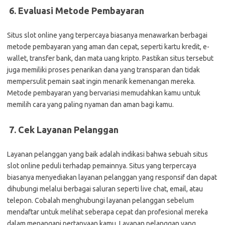
6. Evaluasi Metode Pembayaran
Situs slot online yang terpercaya biasanya menawarkan berbagai
metode pembayaran yang aman dan cepat, seperti kartu kredit, e-
wallet, transfer bank, dan mata uang kripto. Pastikan situs tersebut
juga memiliki proses penarikan dana yang transparan dan tidak
mempersulit pemain saat ingin menarik kemenangan mereka.
Metode pembayaran yang bervariasi memudahkan kamu untuk
memilih cara yang paling nyaman dan aman bagi kamu.
7. Cek Layanan Pelanggan
Layanan pelanggan yang baik adalah indikasi bahwa sebuah situs
slot online peduli terhadap pemainnya. Situs yang terpercaya
biasanya menyediakan layanan pelanggan yang responsif dan dapat
dihubungi melalui berbagai saluran seperti live chat, email, atau
telepon. Cobalah menghubungi layanan pelanggan sebelum
mendaftar untuk melihat seberapa cepat dan profesional mereka
dalam menangani pertanyaan kamu. Layanan pelanggan yang