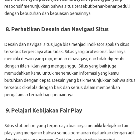
responsif menunjukkan bahwa situs tersebut benar-benar peduli
dengan kebutuhan dan kepuasan pemainnya.
8. Perhatikan Desain dan Navigasi Situs
Desain dan navigasi situs juga bisa menjadi indikator apakah situs
tersebut terpercaya atau tidak. Situs yang profesional biasanya
memiliki desain yang rapi, mudah dinavigasi, dan tidak dipenuhi
dengan iklan-iklan yang mengganggu. Situs yang baik juga
memudahkan kamu untuk menemukan informasi yang kamu
butuhkan dengan cepat. Desain yang baik menunjukkan bahwa situs
tersebut dikelola dengan baik dan serius dalam memberikan
pengalaman terbaik bagi pemainnya.
9. Pelajari Kebijakan Fair Play
Situs slot online yang terpercaya biasanya memiliki kebijakan fair
play yang menjamin bahwa semua permainan dijalankan dengan adil