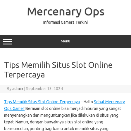
Skip
to
Mercenary Ops
content
Informasi Gamers Terkini
Menu
Tips Memilih Situs Slot Online
Terpercaya
By
admin
|
September 13, 2024
Tips Memilih Situs Slot Online Terpercaya
– Hallo
Sobat Mercenary
Ops Game!!
Bermain slot online bisa menjadi hiburan yang sangat
menyenangkan dan menguntungkan jika dilakukan di situs yang
tepat. Namun, dengan banyaknya situs slot online yang
bermunculan, penting bagi kamu untuk memilih situs yang