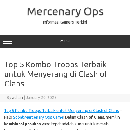
Skip
to
Mercenary Ops
content
Informasi Gamers Terkini
Menu
Top 5 Kombo Troops Terbaik
untuk Menyerang di Clash of
Clans
By
admin
|
January 20, 2025
Top 5 Kombo Troops Terbaik untuk Menyerang di Clash of Clans
–
Halo
Sobat Mercenary Ops Game
! Dalam
Clash of Clans
, memilih
kombinasi pasukan
yang tepat adalah kunci untuk meraih