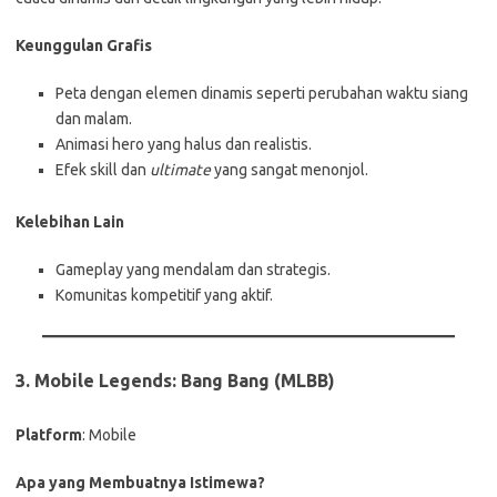
Keunggulan Grafis
Peta dengan elemen dinamis seperti perubahan waktu siang
dan malam.
Animasi hero yang halus dan realistis.
Efek skill dan
ultimate
yang sangat menonjol.
Kelebihan Lain
Gameplay yang mendalam dan strategis.
Komunitas kompetitif yang aktif.
3. Mobile Legends: Bang Bang (MLBB)
Platform
: Mobile
Apa yang Membuatnya Istimewa?