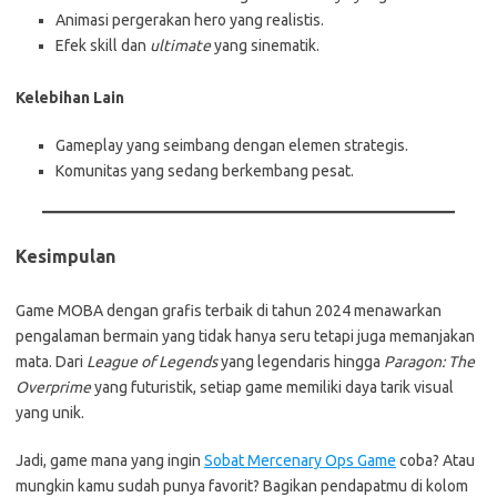
Animasi pergerakan hero yang realistis.
Efek skill dan
ultimate
yang sinematik.
Kelebihan Lain
Gameplay yang seimbang dengan elemen strategis.
Komunitas yang sedang berkembang pesat.
Kesimpulan
Game MOBA dengan grafis terbaik di tahun 2024 menawarkan
pengalaman bermain yang tidak hanya seru tetapi juga memanjakan
mata. Dari
League of Legends
yang legendaris hingga
Paragon: The
Overprime
yang futuristik, setiap game memiliki daya tarik visual
yang unik.
Jadi, game mana yang ingin
Sobat Mercenary Ops Game
coba? Atau
mungkin kamu sudah punya favorit? Bagikan pendapatmu di kolom