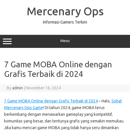
Skip
to
Mercenary Ops
content
Informasi Gamers Terkini
Menu
7 Game MOBA Online dengan
Grafis Terbaik di 2024
By
admin
|
November 16, 2024
7 Game MOBA Online dengan Grafis Terbaik di 2024
– Halo,
Sobat
Mercenary Ops Game
! Di tahun 2024, game MOBA terus
berkembang dengan menawarkan gameplay yang kompetitif,
komunitas yang besar, dan tentunya grafis yang semakin memukau.
Jika kamu mencari game MOBA yang tidak hanya seru dimainkan