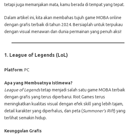
tetapi juga memanjakan mata, kamu berada di tempat yang tepat.
Dalam artikel ini, kita akan membahas tujuh game MOBA online
dengan grafis terbaik di tahun 2024. Bersiaplah untuk terpukau
dengan visual menawan dan dunia permainan yang penuh aksi!
1. League of Legends (LoL)
Platform
: PC
Apa yang Membuatnya Istimewa?
League of Legends
tetap menjadi salah satu game MOBA terbaik
dengan grafis yang terus diperbarui. Riot Games terus
meningkatkan kualitas visual dengan efek skill yang lebih tajam,
detail karakter yang diperhalus, dan peta (
Summoner’s Rift
) yang
terlihat semakin hidup.
Keunggulan Grafis