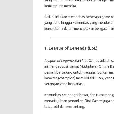
yang mendebarkan dan penuh tantangan, me
kemampuan mereka.
Artikel ini akan membahas beberapa game on
yang solid hingga komunitas yang mendukung
kunci utama dalam menciptakan pengalaman 
1.
League of Legends (LoL)
League of Legends
dari Riot Games adalah s
ini mengadopsi format Multiplayer Online B
pemain bertarung untuk menghancurkan mark
karakter (champion) memiliki skill unik, y
serangan yang bervariasi.
Komunitas
LoL
sangat besar, dan turnamen g
menarik jutaan penonton. Riot Games juga 
tetap adil dan menantang.