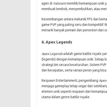
agen di
Valorant
memiliki kemampuan unik y
membuat tembok, menyembuhkan, atau men
Keseimbangan antara mekanik FPS dan kem
game PVP yang paling seru dan kompetitif. 
menarik banyak pemain dan penonton dari se
6.
Apex Legends
Apex Legends
adalah game battle royale ya
(legends) dengan kemampuan unik. Setiap k
strategi tim secara keseluruhan. Sistem PVP
dan kecepatan, serta variasi peran yang bisa
Respawn Entertainment, pengembang
Apex
menjaga gameplay tetap segar dan seimbang
elemen unik seperti respawn dan kemampu
utama dalam genre battle royale.