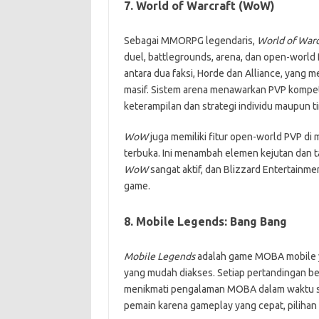
7.
World of Warcraft (WoW)
Sebagai MMORPG legendaris,
World of Warc
duel, battlegrounds, arena, dan open-world 
antara dua faksi, Horde dan Alliance, yang 
masif. Sistem arena menawarkan PVP kompetit
keterampilan dan strategi individu maupun t
WoW
juga memiliki fitur open-world PVP di 
terbuka. Ini menambah elemen kejutan dan ta
WoW
sangat aktif, dan Blizzard Entertainm
game.
8.
Mobile Legends: Bang Bang
Mobile Legends
adalah game MOBA mobile y
yang mudah diakses. Setiap pertandingan be
menikmati pengalaman MOBA dalam waktu si
pemain karena gameplay yang cepat, pilihan