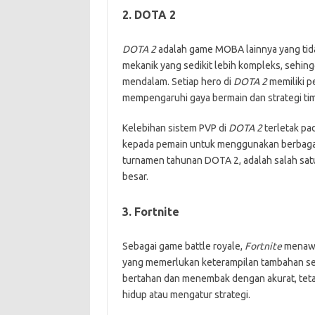
2.
DOTA 2
DOTA 2
adalah game MOBA lainnya yang tid
mekanik yang sedikit lebih kompleks, sehin
mendalam. Setiap hero di
DOTA 2
memiliki pe
mempengaruhi gaya bermain dan strategi tim
Kelebihan sistem PVP di
DOTA 2
terletak p
kepada pemain untuk menggunakan berbagai 
turnamen tahunan DOTA 2, adalah salah satu
besar.
3.
Fortnite
Sebagai game battle royale,
Fortnite
menawa
yang memerlukan keterampilan tambahan s
bertahan dan menembak dengan akurat, teta
hidup atau mengatur strategi.