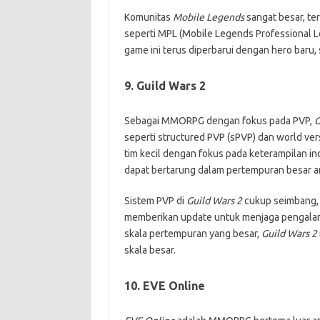
Komunitas
Mobile Legends
sangat besar, te
seperti MPL (Mobile Legends Professional Le
game ini terus diperbarui dengan hero baru
9.
Guild Wars 2
Sebagai MMORPG dengan fokus pada PVP,
G
seperti structured PVP (sPVP) dan world v
tim kecil dengan fokus pada keterampilan in
dapat bertarung dalam pertempuran besar ant
Sistem PVP di
Guild Wars 2
cukup seimbang,
memberikan update untuk menjaga pengalama
skala pertempuran yang besar,
Guild Wars 2
skala besar.
10.
EVE Online