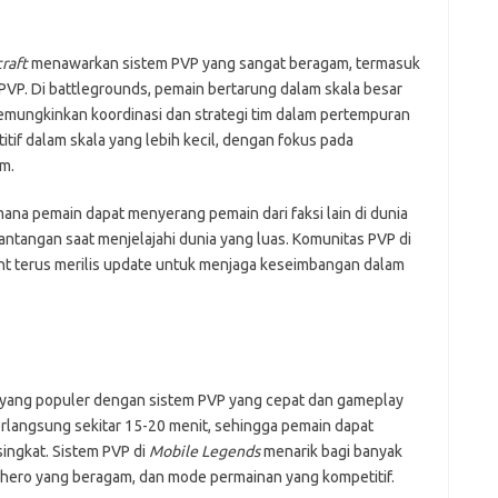
raft
menawarkan sistem PVP yang sangat beragam, termasuk
PVP. Di battlegrounds, pemain bertarung dalam skala besar
memungkinkan koordinasi dan strategi tim dalam pertempuran
if dalam skala yang lebih kecil, dengan fokus pada
im.
mana pemain dapat menyerang pemain dari faksi lain di dunia
ntangan saat menjelajahi dunia yang luas. Komunitas PVP di
ent terus merilis update untuk menjaga keseimbangan dalam
ang populer dengan sistem PVP yang cepat dan gameplay
rlangsung sekitar 15-20 menit, sehingga pemain dapat
ngkat. Sistem PVP di
Mobile Legends
menarik bagi banyak
 hero yang beragam, dan mode permainan yang kompetitif.